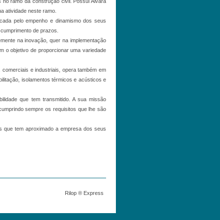
no ramo da construção civil. Possui Alvará
ua atividade neste ramo.
arcada pelo empenho e dinamismo dos seus
 e cumprimento de prazos.
emente na inovação, quer na implementação
om o objetivo de proporcionar uma variedade
, comerciais e industriais, opera também em
ilitação, isolamentos térmicos e acústicos e
ilidade que tem transmitido. A sua missão
 cumprindo sempre os requisitos que lhe são
is que tem aproximado a empresa dos seus
Rilop ® Express