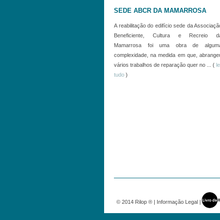
SEDE ABCR DA MAMARROSA
A reabilitação do edifício sede da Associaçã
Beneficiente, Cultura e Recreio d
Mamarrosa foi uma obra de algum
complexidade, na medida em que, abrange
vários trabalhos de reparação quer no ... (
le
tudo
)
© 2014 Rilop ® |
Informação Legal
|