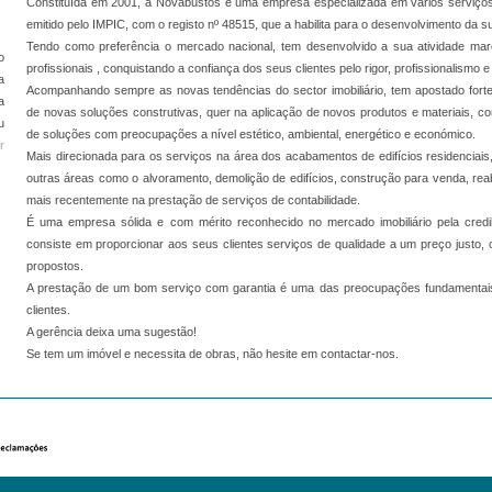
Constituída em 2001, a Novabustos é uma empresa especializada em vários serviços 
emitido pelo IMPIC, com o registo nº 48515, que a habilita para o desenvolvimento da s
Tendo como preferência o mercado nacional, tem desenvolvido a sua atividade m
o
profissionais , conquistando a confiança dos seus clientes pelo rigor, profissionalismo
a
Acompanhando sempre as novas tendências do sector imobiliário, tem apostado fort
a
de novas soluções construtivas, quer na aplicação de novos produtos e materiais, c
u
de soluções com preocupações a nível estético, ambiental, energético e económico.
r
Mais direcionada para os serviços na área dos acabamentos de edifícios residenciais
outras áreas como o alvoramento, demolição de edifícios, construção para venda, reab
mais recentemente na prestação de serviços de contabilidade.
É uma empresa sólida e com mérito reconhecido no mercado imobiliário pela credib
consiste em proporcionar aos seus clientes serviços de qualidade a um preço justo,
propostos.
A prestação de um bom serviço com garantia é uma das preocupações fundamenta
clientes.
A gerência deixa uma sugestão!
Se tem um imóvel e necessita de obras, não hesite em contactar-nos.